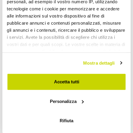
personali, ad esempio il vostro numero IP, utilizzando
tecnologie come i cookie per memorizzare e accedere
alle informazioni sul vostro dispositivo al fine di
pubblicare annunci e contenuti personalizzati, misurare
gli annunci e i contenuti, ricercare il pubblico e sviluppare
i servizi. Avete la possibilità di scegliere chi utilizza i
vostri dati e per quali scopi. Le vostre scelte in materia di
privacy sono applicabili solo su questa proprietà digitale
in cui avete effettuato le vostre scelte. È possibile
Mostra dettagli
modificare o revocare il proprio consenso in qualsiasi
momento dalla Dichiarazione sui cookie o facendo clic
sull'icona di attivazione della privacy.
Accetta tutti
Beperkt aanbod. Mis het niet.
Con il tuo consenso, vorremmo anche:
Personalizza
raccogliere informazioni sulla tua posizione
geografica, con un'approssimazione di qualche
metro,
Rifiuta
Identificare il tuo dispositivo, scansionandolo
attivamente alla ricerca di caratteristiche specifiche