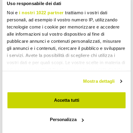
Uso responsabile dei dati
Noi e
i nostri 1022 partner
trattiamo i vostri dati
personali, ad esempio il vostro numero IP, utilizzando
tecnologie come i cookie per memorizzare e accedere
alle informazioni sul vostro dispositivo al fine di
pubblicare annunci e contenuti personalizzati, misurare
gli annunci e i contenuti, ricercare il pubblico e sviluppare
i servizi. Avete la possibilità di scegliere chi utilizza i
vostri dati e per quali scopi. Le vostre scelte in materia di
privacy sono applicabili solo su questa proprietà digitale
in cui avete effettuato le vostre scelte. È possibile
Mostra dettagli
modificare o revocare il proprio consenso in qualsiasi
momento dalla Dichiarazione sui cookie o facendo clic
sull'icona di attivazione della privacy.
Accetta tutti
Con il tuo consenso, vorremmo anche:
Personalizza
raccogliere informazioni sulla tua posizione
Beperkt aanbod. Mis het niet.
geografica, con un'approssimazione di qualche