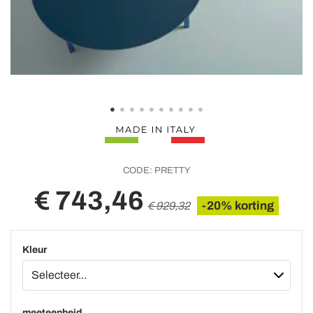
CODE:
PRETTY
€ 743,46
-20% korting
€ 929,32
Kleur
meeteenheid