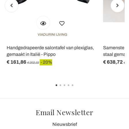
VIADURINI LIVING
n
Handgedrapeerde salontafel van plexiglas,
Samenstellin
gemaakt in Italië - Pippo
staal gemaakt
€ 161,86
€ 638,72
- 20%
€ 202,33
€ 7
Email Newsletter
Nieuwsbrief