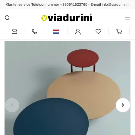
Klantenservice Telefoonnummer +390541623760 - E-mail info@viadurini.nl
Vorige
Volgende
Salontafel met 3 stalen poten en
gekleurd houten blad - Mooi