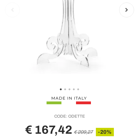
CODE:
ODETTE
€ 167,42
-20%
€ 209,27