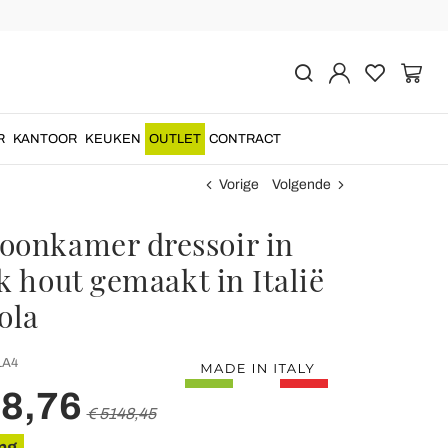
R
KANTOOR
KEUKEN
OUTLET
CONTRACT
Vorige
Volgende
oonkamer dressoir in
k hout gemaakt in Italië
ola
LA4
18,76
€ 5148,45
ng