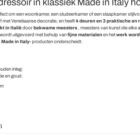
essoir in klassiek Made in Italy ho
fect om een woonkamer, een studeerkamer of een slaapkamer stijlvol en
f met Venetiaanse decoratie, en heeft
4 deuren en 3 praktische en 
 in Italië
door
bekwame meesters
, meesters van kunst die elke 
 wordt uitgevoerd met behulp van
fijne materialen
en het
werk
word
e
Made in Italy-
producten onderscheidt.
uden inleg:
ie en goud.
cm
n