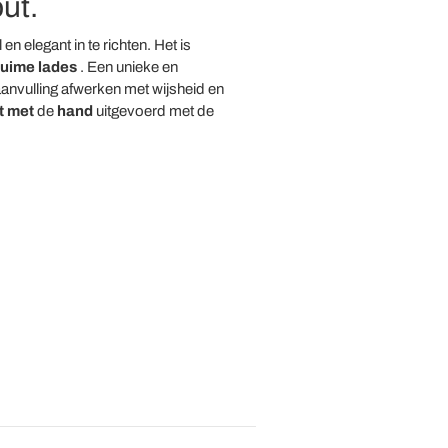
ut.
 elegant in te richten. Het is
ruime lades
. Een unieke en
aanvulling afwerken met wijsheid en
t met
de
hand
uitgevoerd met de