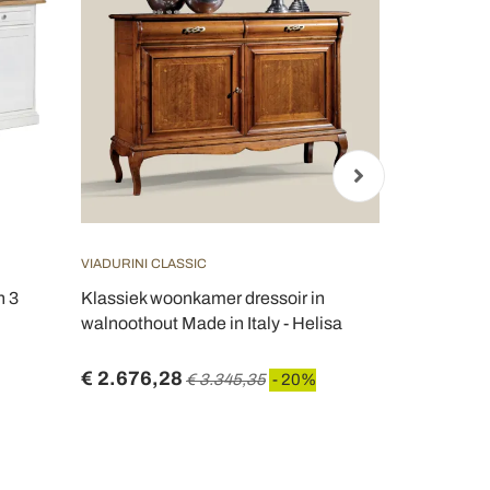
VIADURINI CLASSIC
VIADURINI CL
n 3
Klassiek woonkamer dressoir in
Bassano Fra
walnoothout Made in Italy - Helisa
2 laden en 2
Galeru
€ 2.676,28
€ 1.824,9
€ 3.345,35
- 20%