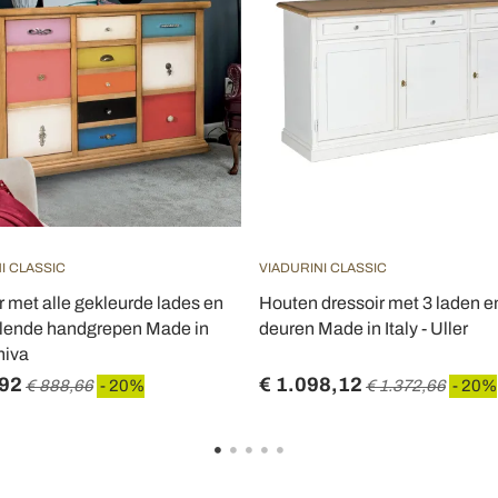
I CLASSIC
VIADURINI CLASSIC
r met alle gekleurde lades en
Houten dressoir met 3 laden e
llende handgrepen Made in
deuren Made in Italy - Uller
Shiva
,92
€ 1.098,12
€ 888,66
- 20%
€ 1.372,66
- 20%