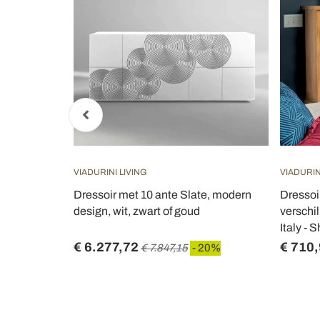
VIADURINI LIVING
VIADURIN
ressoir met
Dressoir met 10 ante Slate, modern
Dressoi
 Italy -
design, wit, zwart of goud
verschi
Italy - 
€ 6.277,72
€ 710
 20%
€ 7.847,15
- 20%