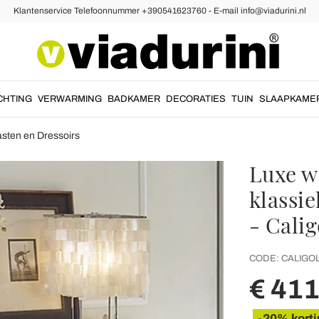
Klantenservice Telefoonnummer +390541623760 - E-mail info@viadurini.nl
CHTING
VERWARMING
BADKAMER
DECORATIES
TUIN
SLAAPKAME
sten en Dressoirs
Luxe w
klassie
- Calig
CODE:
CALIGO
€ 41
-20% korti