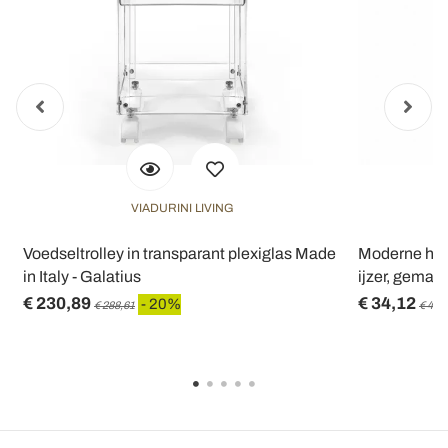
VIADURINI LIVING
Voedseltrolley in transparant plexiglas Made
Moderne han
in Italy - Galatius
ijzer, gemaakt
€ 230,89
€ 34,12
- 20%
€ 288,61
€ 42,