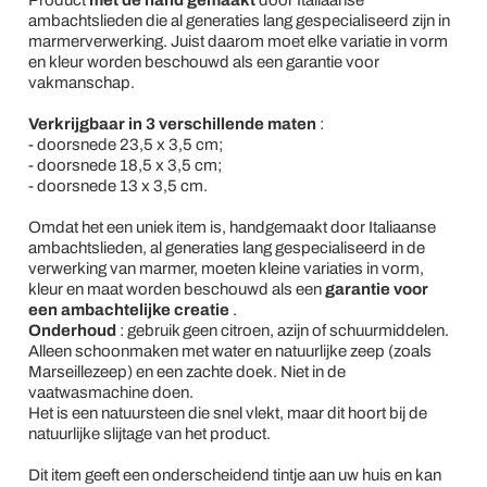
Product
met de hand gemaakt
door Italiaanse
ambachtslieden die al generaties lang gespecialiseerd zijn in
marmerverwerking. Juist daarom moet elke variatie in vorm
en kleur worden beschouwd als een garantie voor
vakmanschap.
Verkrijgbaar in 3 verschillende maten
:
- doorsnede 23,5 x 3,5 cm;
- doorsnede 18,5 x 3,5 cm;
- doorsnede 13 x 3,5 cm.
Omdat het een uniek item is, handgemaakt door Italiaanse
ambachtslieden, al generaties lang gespecialiseerd in de
verwerking van marmer, moeten kleine variaties in vorm,
kleur en maat worden beschouwd als een
garantie voor
een ambachtelijke creatie
.
Onderhoud
: gebruik geen citroen, azijn of schuurmiddelen.
Alleen schoonmaken met water en natuurlijke zeep (zoals
Marseillezeep) en een zachte doek. Niet in de
vaatwasmachine doen.
Het is een natuursteen die snel vlekt, maar dit hoort bij de
natuurlijke slijtage van het product.
Dit item geeft een onderscheidend tintje aan uw huis en kan