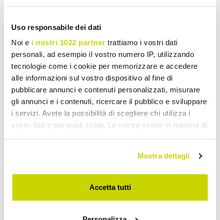
Uso responsabile dei dati
Keuken Accessoires
Noi e
i nostri 1022 partner
trattiamo i vostri dati
personali, ad esempio il vostro numero IP, utilizzando
tecnologie come i cookie per memorizzare e accedere
alle informazioni sul vostro dispositivo al fine di
pubblicare annunci e contenuti personalizzati, misurare
gli annunci e i contenuti, ricercare il pubblico e sviluppare
i servizi. Avete la possibilità di scegliere chi utilizza i
vostri dati e per quali scopi. Le vostre scelte in materia di
privacy sono applicabili solo su questa proprietà digitale
in cui avete effettuato le vostre scelte. È possibile
Mostra dettagli
modificare o revocare il proprio consenso in qualsiasi
momento dalla Dichiarazione sui cookie o facendo clic
sull'icona di attivazione della privacy.
Accetta tutti
Con il tuo consenso, vorremmo anche:
Personalizza