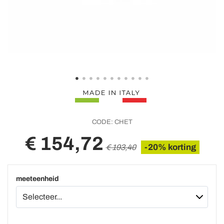
CODE:
CHET
€ 154,72
-20% korting
€ 193,40
meeteenheid