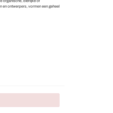
organische, dierlijke of
ten en ontwerpers, vormen een geheel