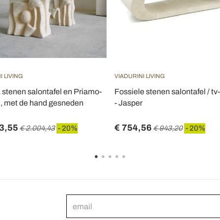
I LIVING
VIADURINI LIVING
 stenen salontafel en Priamo-
Fossiele stenen salontafel / t
al, met de hand gesneden
- Jasper
3,55
€ 754,56
€ 2.004,43
- 20%
€ 943,20
- 20%