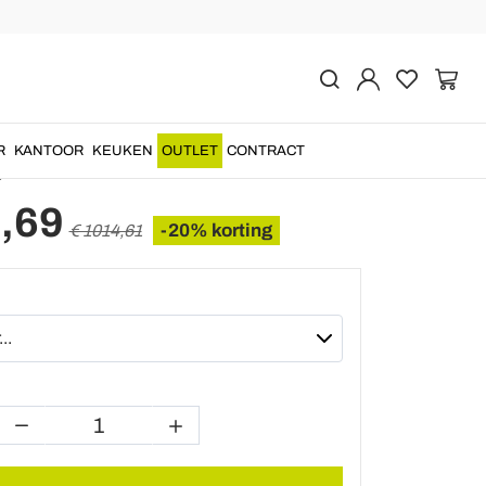
Vorige
Volgende
salontafel in moderne
e steen - Avenue
R
KANTOOR
KEUKEN
OUTLET
CONTRACT
E
,69
-20% korting
€ 1014,61