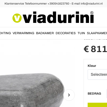
Klantenservice Telefoonnummer +390541623760 - E-mail info@viadurini.nl
fels
Steen Salontafels
Ovale 
fossiel
CHTING
VERWARMING
BADKAMER
DECORATIES
TUIN
SLAAPKAME
CODE:
AVENU
€ 811
Kleur
BEDRAG