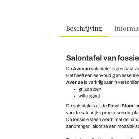
Beschrijving
Informa
Salontafel van fossie
De
Avenue
salontafel is gemaakt va
Het heeft een eenvoudig en essentie
Avenue
is verkrijgbaar in verschille
grijze steen
witte agaat
De salontafels uit de
Fossil
Stone
co
van de natuurlijke processen die pl
De fossiele steen wordt met de han
aanbrengen, alsof ze een mozaïek sa