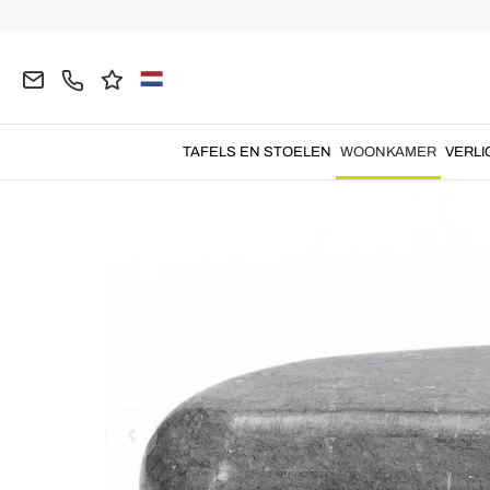
Homepage
WOONKAMER
Salontafels en Bijzetta
TAFELS EN STOELEN
WOONKAMER
VERLI