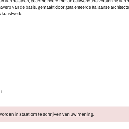
uren van de steen, gecombineerd met de eeuwenoude verstening van de 
 ontwerp van de basis, gemaakt door getalenteerde Italiaanse architec
ls kunstwerk.
n
orden in staat om te schrijven van uw mening.