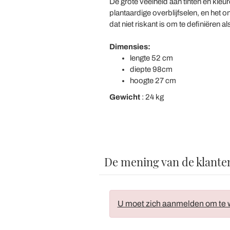
De grote veelheid aan tinten en kle
plantaardige overblijfselen, en het
dat niet riskant is om te definiëren a
Dimensies:
lengte 52 cm
diepte 98cm
hoogte 27 cm
Gewicht
: 24 kg
De mening van de klante
U moet zich aanmelden om te w