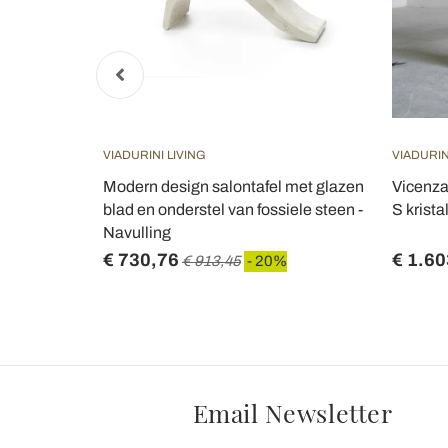
VIADURINI LIVING
VIADURIN
vormde
Modern design salontafel met glazen
Vicenza
blad en onderstel van fossiele steen -
S krist
Navulling
€ 730,76
€ 1.60
 20%
€ 913,45
- 20%
Email Newsletter