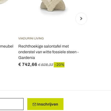
VIADURINI LIVING
VIADURINI LIV
v-meubel
Rechthoekige salontafel met
Moderne sal
onderstel van witte fossiele steen -
fossiele ste
Gardenia
€ 742,66
€ 1.101,3
€ 928,33
- 20%
Inschrijven