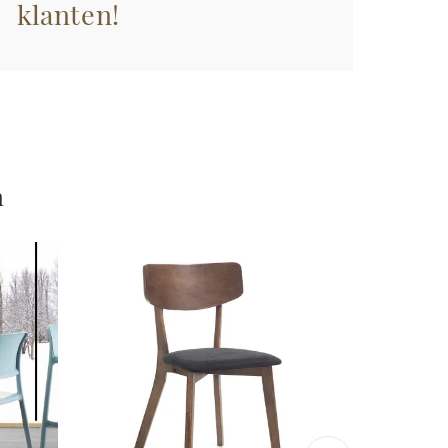
klanten!
n