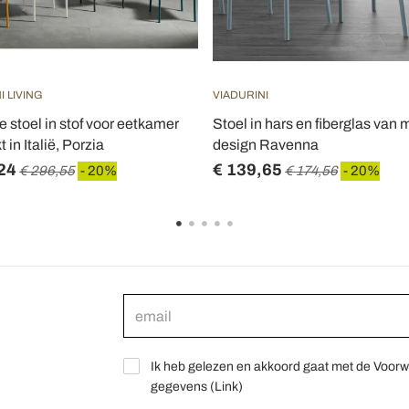
I LIVING
VIADURINI
 stoel in stof voor eetkamer
Stoel in hars en fiberglas van
in Italië, Porzia
design Ravenna
24
€ 139,65
€ 296,55
- 20%
€ 174,56
- 20%
Ik heb gelezen en akkoord gaat met de Voorw
gegevens (
Link
)