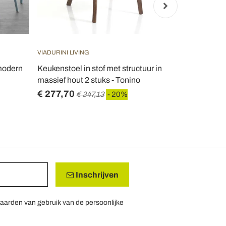
VIADURINI LIVING
VIADURINI LIV
 modern
Keukenstoel in stof met structuur in
gebeitst ho
massief hout 2 stuks - Tonino
kunstleer P
€ 277,70
€ 264,22
€ 347,13
- 20%
Inschrijven
aarden van gebruik van de persoonlijke