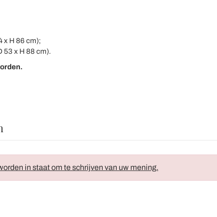
4 x H 86 cm);
D 53 x H 88 cm).
worden.
n
orden in staat om te schrijven van uw mening.