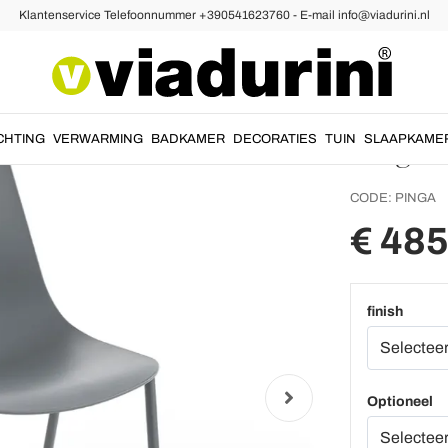
Klantenservice Telefoonnummer +390541623760 - E-mail info@viadurini.nl
erne Stoelen
Moderne Keukenstoelen
Polypr
met sta
Pinga
CHTING
VERWARMING
BADKAMER
DECORATIES
TUIN
SLAAPKAME
CODE:
PINGA
€ 485
finish
Optioneel