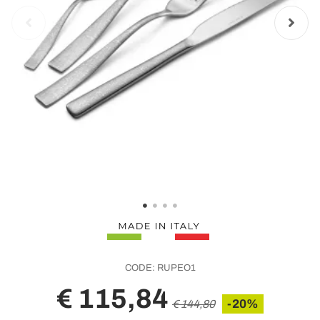
CODE:
RUPEO1
€ 115,84
-20%
€ 144,80