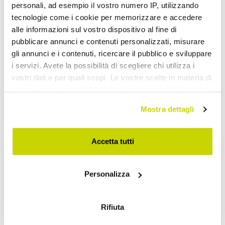
personali, ad esempio il vostro numero IP, utilizzando
tecnologie come i cookie per memorizzare e accedere
alle informazioni sul vostro dispositivo al fine di
pubblicare annunci e contenuti personalizzati, misurare
gli annunci e i contenuti, ricercare il pubblico e sviluppare
i servizi. Avete la possibilità di scegliere chi utilizza i
vostri dati e per quali scopi. Le vostre scelte in materia di
privacy sono applicabili solo su questa proprietà digitale
in cui avete effettuato le vostre scelte. È possibile
Mostra dettagli
modificare o revocare il proprio consenso in qualsiasi
momento dalla Dichiarazione sui cookie o facendo clic
sull'icona di attivazione della privacy.
Accetta tutti
Beperkt aanbod. Mis het niet.
Con il tuo consenso, vorremmo anche:
Personalizza
raccogliere informazioni sulla tua posizione
geografica, con un'approssimazione di qualche
metro,
Rifiuta
Identificare il tuo dispositivo, scansionandolo
attivamente alla ricerca di caratteristiche specifiche