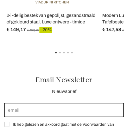
VIADURINI KITCHEN
24-delig bestek van gepolijst, gezandstraald
Modern Luxe
of gekleurd staal. Luxe ontwerp - timide
Tafelbestek 
€ 149,17
€ 147,58
- 20%
€ 186,46
€ 18
Email Newsletter
Nieuwsbrief
Ik heb gelezen en akkoord gaat met de Voorwaarden van