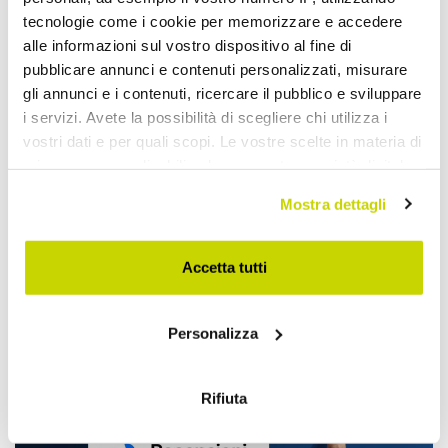
tecnologie come i cookie per memorizzare e accedere
alle informazioni sul vostro dispositivo al fine di
pubblicare annunci e contenuti personalizzati, misurare
gli annunci e i contenuti, ricercare il pubblico e sviluppare
i servizi. Avete la possibilità di scegliere chi utilizza i
vostri dati e per quali scopi. Le vostre scelte in materia di
privacy sono applicabili solo su questa proprietà digitale
in cui avete effettuato le vostre scelte. È possibile
Mostra dettagli
modificare o revocare il proprio consenso in qualsiasi
momento dalla Dichiarazione sui cookie o facendo clic
sull'icona di attivazione della privacy.
Beperkt aanbod. Mis het niet.
Accetta tutti
Con il tuo consenso, vorremmo anche:
Personalizza
raccogliere informazioni sulla tua posizione
geografica, con un'approssimazione di qualche
metro,
Rifiuta
Identificare il tuo dispositivo, scansionandolo
attivamente alla ricerca di caratteristiche specifiche