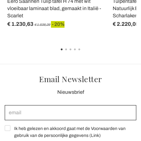
Eero Saarinen Tulip tafel H 74 met wit
Tulpentafel 
vloeibaar laminaat blad, gemaakt in Italië -
Natuurlijk Ei
Scarlet
Scharlakenr
€ 1.230,63
€ 2.220,05
- 20%
€ 1.538,29
Email Newsletter
Nieuwsbrief
Ik heb gelezen en akkoord gaat met de Voorwaarden van
gebruik van de persoonlijke gegevens (
Link
)