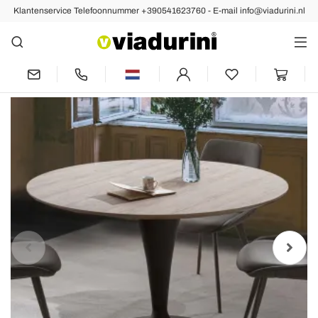
Klantenservice Telefoonnummer +390541623760 - E-mail info@viadurini.nl
Vorige
Volgende
Ronde eettafel met blad in gelamineerd
eikenhout van Materic - Moreno