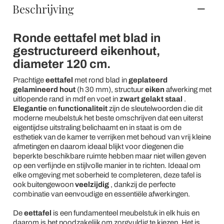
Beschrijving
Ronde eettafel met blad in
gestructureerd eikenhout,
diameter 120 cm.
Prachtige
eettafel
met rond blad in
geplateerd
gelamineerd hout
(h 30 mm), structuur
eiken
afwerking met
uitlopende rand
in mdf en voet in
zwart gelakt staal
.
Elegantie
en
functionaliteit
zijn de sleutelwoorden die dit
moderne meubelstuk het beste omschrijven dat een uiterst
eigentijdse uitstraling belichaamt en in staat is om de
esthetiek van de kamer te verrijken met behoud van vrij kleine
afmetingen en daarom ideaal blijkt voor diegenen die
beperkte beschikbare ruimte hebben maar niet willen geven
op een verfijnde en stijlvolle manier in te richten. Ideaal om
elke omgeving met soberheid te completeren, deze tafel is
ook buitengewoon
veelzijdig
, dankzij de perfecte
combinatie van eenvoudige en essentiële afwerkingen.
De
eettafel
is een fundamenteel meubelstuk in elk huis en
daarom is het noodzakelijk om zorgvuldig te kiezen. Het is