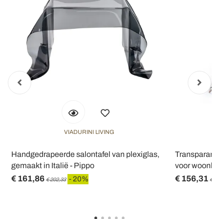
VIADURINI LIVING
n
Handgedrapeerde salontafel van plexiglas,
Transparant 
gemaakt in Italië - Pippo
voor woonka
€ 161,86
€ 156,31
- 20%
€ 202,33
€ 1