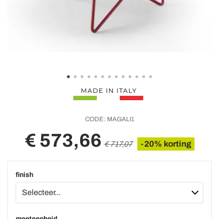
CODE:
MAGALI1
€ 573,66
-20% korting
€ 717,07
finish
meeteenheid