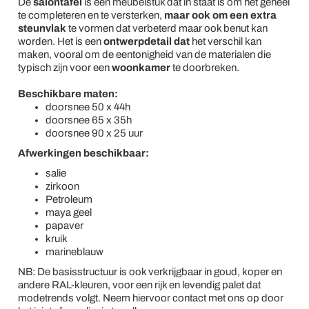
De
salontafel
is een meubelstuk dat in staat is om het geheel
te completeren en te versterken,
maar ook om een extra
steunvlak
te vormen dat verbeterd maar ook benut kan
worden. Het is een
ontwerpdetail dat
het verschil kan
maken, vooral om de eentonigheid van de materialen die
typisch zijn voor een
woonkamer
te doorbreken.
Beschikbare maten:
doorsnee 50 x 44h
doorsnee 65 x 35h
doorsnee 90 x 25 uur
Afwerkingen beschikbaar:
salie
zirkoon
Petroleum
maya geel
papaver
kruik
marineblauw
NB: De basisstructuur is ook verkrijgbaar in goud, koper en
andere RAL-kleuren, voor een rijk en levendig palet dat
modetrends volgt. Neem hiervoor contact met ons op door