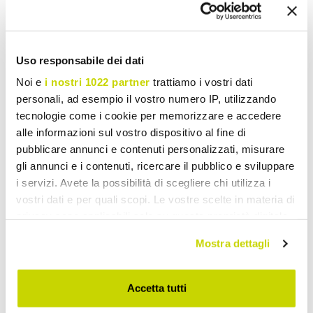
Stuur uw mening over dit product
Print
Uso responsabile dei dati
Noi e
i nostri 1022 partner
trattiamo i vostri dati
personali, ad esempio il vostro numero IP, utilizzando
Moderne Koffie-en Bijzettafels
tecnologie come i cookie per memorizzare e accedere
alle informazioni sul vostro dispositivo al fine di
pubblicare annunci e contenuti personalizzati, misurare
gli annunci e i contenuti, ricercare il pubblico e sviluppare
i servizi. Avete la possibilità di scegliere chi utilizza i
vostri dati e per quali scopi. Le vostre scelte in materia di
privacy sono applicabili solo su questa proprietà digitale
in cui avete effettuato le vostre scelte. È possibile
Mostra dettagli
modificare o revocare il proprio consenso in qualsiasi
momento dalla Dichiarazione sui cookie o facendo clic
sull'icona di attivazione della privacy.
Accetta tutti