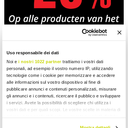
Uso responsabile dei dati
Beperkt aanbod. Mis het niet.
Noi e
i nostri 1022 partner
trattiamo i vostri dati
personali, ad esempio il vostro numero IP, utilizzando
tecnologie come i cookie per memorizzare e accedere
alle informazioni sul vostro dispositivo al fine di
pubblicare annunci e contenuti personalizzati, misurare
gli annunci e i contenuti, ricercare il pubblico e sviluppare
i servizi. Avete la possibilità di scegliere chi utilizza i
vostri dati e per quali scopi. Le vostre scelte in materia di
privacy sono applicabili solo su questa proprietà digitale
in cui avete effettuato le vostre scelte. È possibile
Mostra dettagli