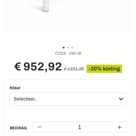
CODE:
OM136
€ 952,92
-20% korting
€ 1191,16
Kleur
BEDRAG