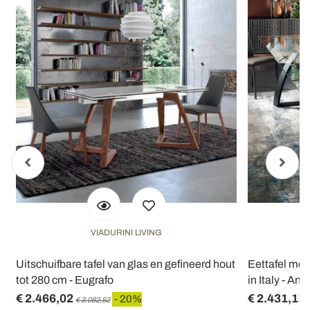
informazioni sul modo in cui utilizza il nostro sito con i
nostri partner che si occupano di analisi dei dati web,
pubblicità e social media, i quali potrebbero combinarle
con altre informazioni che ha fornito loro o che hanno
raccolto dal suo utilizzo dei loro servizi.
VIADURINI LIVING
Uitschuifbare tafel van glas en gefineerd hout
Eettafel met
tot 280 cm - Eugrafo
in Italy - Ant
€ 2.466,02
€ 2.431,11
- 20%
€ 3.082,52