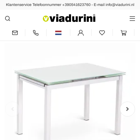
Klantenservice Telefoonnummer +390541623760 - E-mail info@viadurini.nl
Vorige
Volgende
Dynamo uitschuifbare eettafel voor
eetkamer tafel met glazen blad