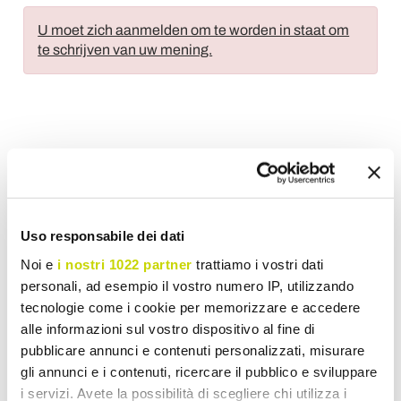
U moet zich aanmelden om te worden in staat om
te schrijven van uw mening.
Voeg toe aan wens Lijst
Stuur uw mening over dit product
Print
Uso responsabile dei dati
Noi e
i nostri 1022 partner
trattiamo i vostri dati
personali, ad esempio il vostro numero IP, utilizzando
tecnologie come i cookie per memorizzare e accedere
Uitschuifbare Tuintafels
alle informazioni sul vostro dispositivo al fine di
pubblicare annunci e contenuti personalizzati, misurare
gli annunci e i contenuti, ricercare il pubblico e sviluppare
i servizi. Avete la possibilità di scegliere chi utilizza i