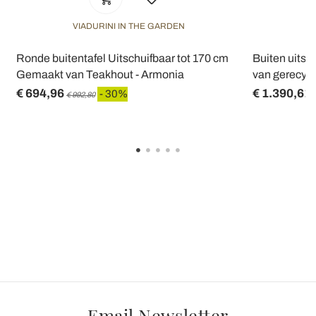
VIADURINI IN THE GARDEN
V
Ronde buitentafel Uitschuifbaar tot 170 cm
Buiten uitsc
Gemaakt van Teakhout - Armonia
van gerecycl
€ 694,96
€ 1.390,61
- 30%
€ 992,80
Email Newsletter