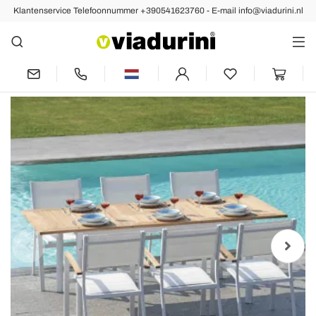
Klantenservice Telefoonnummer +390541623760 - E-mail info@viadurini.nl
Vorige
Volgende
Uitschuifbare vlindertafel tot 210 cm in
aluminium en teakblad - Incanto