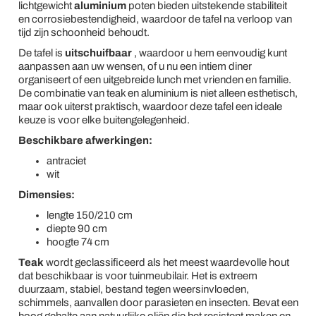
lichtgewicht
aluminium
poten bieden uitstekende stabiliteit
en corrosiebestendigheid, waardoor de tafel na verloop van
tijd zijn schoonheid behoudt.
De tafel is
uitschuifbaar
, waardoor u hem eenvoudig kunt
aanpassen aan uw wensen, of u nu een intiem diner
organiseert of een uitgebreide lunch met vrienden en familie.
De combinatie van teak en aluminium is niet alleen esthetisch,
maar ook uiterst praktisch, waardoor deze tafel een ideale
keuze is voor elke buitengelegenheid.
Beschikbare afwerkingen:
antraciet
wit
Dimensies:
lengte 150/210 cm
diepte 90 cm
hoogte 74 cm
Teak
wordt geclassificeerd als het meest waardevolle hout
dat beschikbaar is voor tuinmeubilair. Het is extreem
duurzaam, stabiel, bestand tegen weersinvloeden,
schimmels, aanvallen door parasieten en insecten. Bevat een