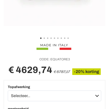
CODE:
EQUATORE3
€ 4629,74
-20% korting
€ 5787,17
Topafwerking
meeteenheid