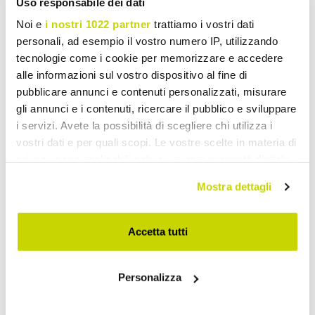
Uso responsabile dei dati
Noi e
i nostri 1022 partner
trattiamo i vostri dati
personali, ad esempio il vostro numero IP, utilizzando
tecnologie come i cookie per memorizzare e accedere
alle informazioni sul vostro dispositivo al fine di
pubblicare annunci e contenuti personalizzati, misurare
gli annunci e i contenuti, ricercare il pubblico e sviluppare
i servizi. Avete la possibilità di scegliere chi utilizza i
vostri dati e per quali scopi. Le vostre scelte in materia di
privacy sono applicabili solo su questa proprietà digitale
in cui avete effettuato le vostre scelte. È possibile
Mostra dettagli
modificare o revocare il proprio consenso in qualsiasi
momento dalla Dichiarazione sui cookie o facendo clic
sull'icona di attivazione della privacy.
Accetta tutti
Con il tuo consenso, vorremmo anche:
Personalizza
raccogliere informazioni sulla tua posizione
Beperkt aanbod. Mis het niet.
geografica, con un'approssimazione di qualche
metro,