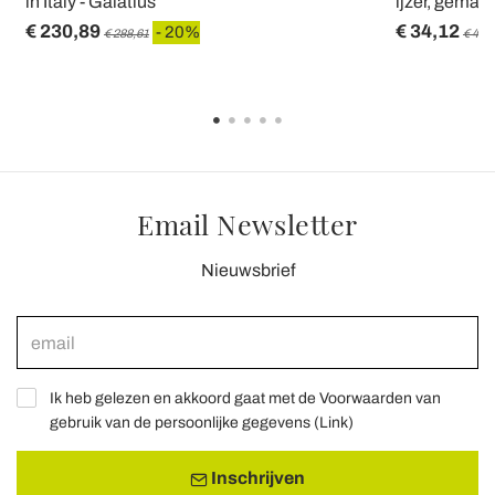
in Italy - Galatius
ijzer, gemaakt
€ 230,89
€ 34,12
- 20%
€ 288,61
€ 42,
Email Newsletter
Nieuwsbrief
Ik heb gelezen en akkoord gaat met de Voorwaarden van
gebruik van de persoonlijke gegevens (
Link
)
Inschrijven