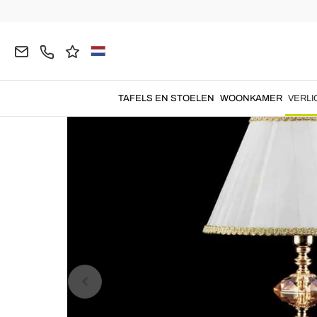
Homepage
VERLICHTING
Tafellampen
Klassi
TAFELS EN STOELEN
WOONKAMER
VERLI