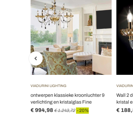
VIADURINI LIGHTING
VIADURIN
ign met 6
ontwerpen klassieke kroonluchter 9
Wall 2 d
 Fine
verlichting en kristalglas Fine
kristal 
€ 994,98
€ 188
€ 1.243,72
- 20%