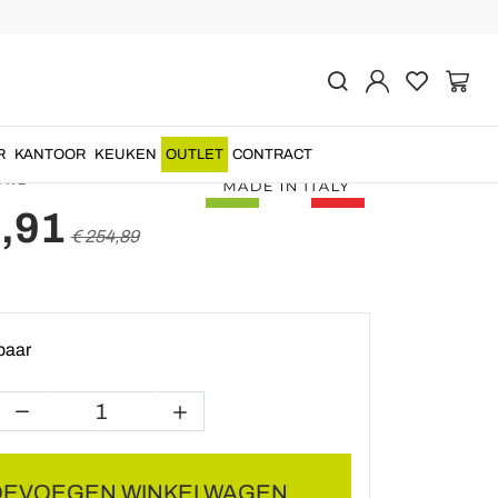
Vorige
Volgende
 Tafellamp en Crystal
made in Italy
R
KANTOOR
KEUKEN
OUTLET
CONTRACT
AV2
,91
€ 254,89
baar
OEVOEGEN WINKELWAGEN