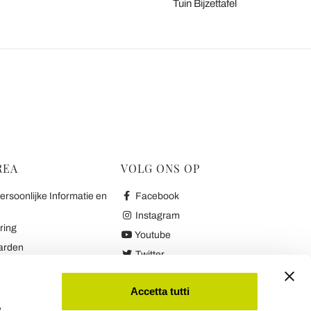
Tuin Bijzettafel
REA
VOLG ONS OP
rsoonlijke Informatie en
Facebook
Instagram
ring
Youtube
arden
Twitter
k en Terugbetalingen
arantie
Accetta tutti
,