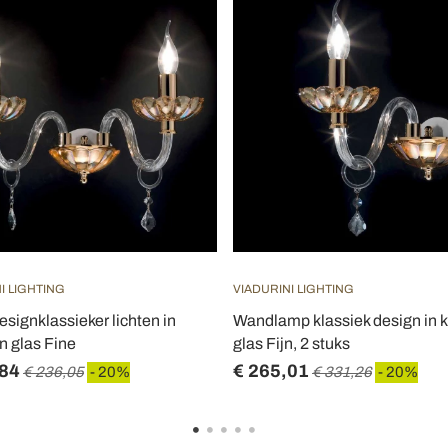
I LIGHTING
VIADURINI LIGHTING
esignklassieker lichten in
Wandlamp klassiek design in kr
en glas Fine
glas Fijn, 2 stuks
,84
€ 265,01
€ 236,05
- 20%
€ 331,26
- 20%