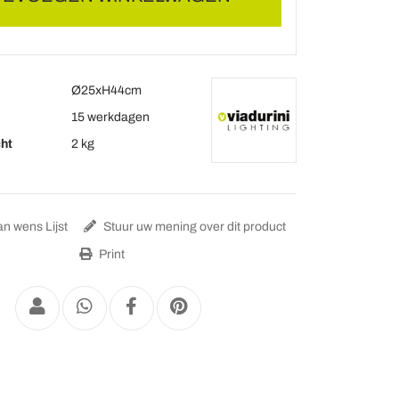
Ø25xH44cm
15 werkdagen
ht
2 kg
n wens Lijst
Stuur uw mening over dit product
Print