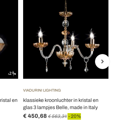
VIADURINI LIGHTING
VIADURINI LI
istal en
klassieke kroonluchter in kristal en
Kroonluchte
glas 3 lampjes Belle, made in Italy
glazen verli
€ 450,68
€ 618,09
€ 563,34
- 20%