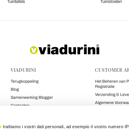
Tuintafels
Tuinstoelen
VIADURINI
CUSTOMER A
Terugkoppeling
Het Beheren van Pe
Registratie
Blog
Verzending & Leve
Samenwerking Blogger
Algemene Voorwa
Contacten
Maakte Gemakkelij
De 7 Beloften van Viadurini
Veilig Betalen en G
Over Ons
r
trattiamo i vostri dati personali, ad esempio il vostro numero IP
Contract