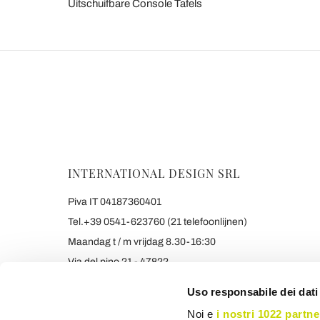
Uitschuifbare Console Tafels
INTERNATIONAL DESIGN SRL
Piva IT 04187360401
Tel.+39 0541-623760 (21 telefoonlijnen)
Maandag t / m vrijdag 8.30-16:30
Via del pino 21 - 47822
Santarcangelo di Romagna (RIMINI) Italy
Uso responsabile dei dati
info@viadurini.nl
Noi e
i nostri 1022 partne