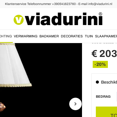
Klantenservice Telefoonnummer +390541623760 - E-mail info@viadurini.nl
eke Tafellampen
Glazen
Belle, 
CHTING
VERWARMING
BADKAMER
DECORATIES
TUIN
SLAAPKAME
CODE:
BELLE-T
€ 203
-20%
Beschik
BEDRAG
T