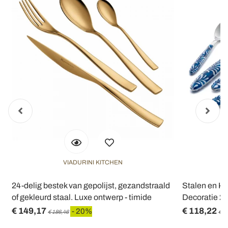
VIADURINI KITCHEN
d
24-delig bestek van gepolijst, gezandstraald
Stalen en Ku
of gekleurd staal. Luxe ontwerp - timide
Decoratie 24
€ 149,17
€ 118,22
- 20%
€ 186,46
€ 1