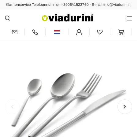
Klantenservice Telefoonnummer +390541623760 - E-mail info@viadurini.nl
Vorige
Volgende
Vierkant Design Gepolijst RVS Bestekset
24 Delig - Bumbun