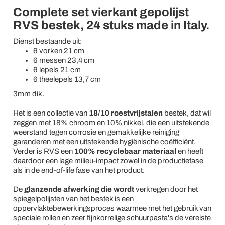
Complete set vierkant gepolijst
RVS bestek, 24 stuks made in Italy.
Dienst bestaande uit:
6 vorken 21 cm
6 messen 23,4 cm
6 lepels 21 cm
6 theelepels 13,7 cm
3mm dik.
Het is een collectie van
18/10 roestvrijstalen
bestek, dat wil
zeggen met 18% chroom en 10% nikkel, die een uitstekende
weerstand tegen corrosie en gemakkelijke reiniging
garanderen met een uitstekende hygiënische coëfficiënt.
Verder is RVS een
100% recyclebaar materiaal
en heeft
daardoor een lage milieu-impact zowel in de productiefase
als in de end-of-life fase van het product.
De
glanzende afwerking die wordt
verkregen door het
spiegelpolijsten van het bestek is een
oppervlaktebewerkingsproces waarmee met het gebruik van
speciale rollen en zeer fijnkorrelige schuurpasta's de vereiste