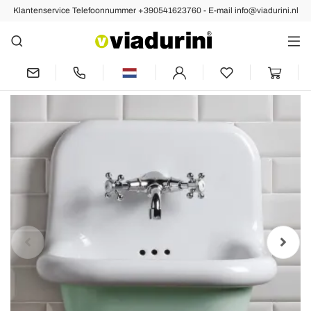
Klantenservice Telefoonnummer +390541623760 - E-mail info@viadurini.nl
Vorige
Volgende
Wandhangende wastafel in wit en
gekleurd keramiek 42 cm - Meridiano