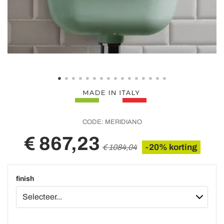
CODE:
MERIDIANO
€ 867,23
-20% korting
€ 1084,04
finish