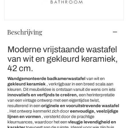
Beschrijving
Moderne vrijstaande wastafel
van wit en gekleurd keramiek,
42 cm.
Wandgemonteerde badkamerwastafel
van wit en
gekleurd
keramiek
, verkrijgbaar in een breed scala aan
kleuren. Dit meubelidee is ontstaan vanuit de wens om iets
innovatiefs en verfijnds te creëren,
een herinterpretatie
van een vintage ontwerp met een eigentijdse twist,
resulterend in een
originele en vooruitstrevende wastafel
. Het ontwerp kenmerkt zich door
eenvoudige, veelzijdige
lijnen en vormen
, versterkt door de prachtige
kleurnuances, waardoor het een
vleugje levendigheid en
karakter
toevoegt aan de ruimte. Ideaal voor wie zijn huis