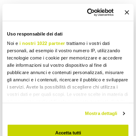
Stuur uw mening over dit product
Print
Uso responsabile dei dati
Noi e
i nostri 1022 partner
trattiamo i vostri dati
Vintage Wastafels
personali, ad esempio il vostro numero IP, utilizzando
tecnologie come i cookie per memorizzare e accedere
alle informazioni sul vostro dispositivo al fine di
pubblicare annunci e contenuti personalizzati, misurare
gli annunci e i contenuti, ricercare il pubblico e sviluppare
i servizi. Avete la possibilità di scegliere chi utilizza i
vostri dati e per quali scopi. Le vostre scelte in materia di
privacy sono applicabili solo su questa proprietà digitale
in cui avete effettuato le vostre scelte. È possibile
Mostra dettagli
modificare o revocare il proprio consenso in qualsiasi
momento dalla Dichiarazione sui cookie o facendo clic
sull'icona di attivazione della privacy.
Accetta tutti