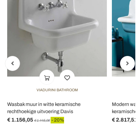
VIADURINI BATHROOM
Wasbak muur in witte keramische
Modern wasta
rechthoekige uitvoering Davis
keramische 
€ 1.156,05
€ 2.817,51
- 20%
€ 1.445,06
€