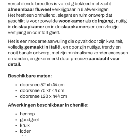
verschillende breedtes is volledig bekleed met zacht
afneembaar fluweel
verkrijgbaar in 6 afwerkingen.
Het heeft een omhullend, elegant en ruim ontwerp dat
geschikt is voor zowel de
woonkamer
als de
ingang
, nuttig
in
de slaapkamer
en in de
slaapkamers
en een vleugje
verfijning en comfort geeft.
Het is een moderne aanvulling die opvalt door zijn kwaliteit,
volledig
gemaakt in Italië
, en door zijn nuttige, trendy en
nooit banale ontwerp, met zijn minimalisme zonder excessen
en randen, en gekenmerkt door precieze
aandacht voor
detail.
Beschikbare maten:
doorsnee 52 xh 44 cm
doorsnee 70 xh 44 cm
doorsnee 120 x h44 cm
Afwerkingen beschikbaar in chenille:
hennep
goudgeel
kruik
loden