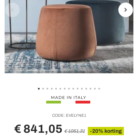
CODE:
EVELYNE1
€ 841,05
-20% korting
€ 1051,31