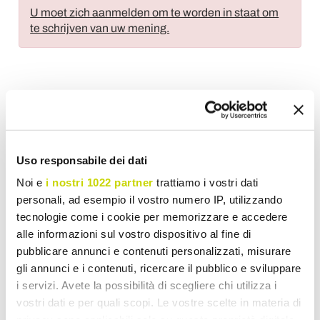
U moet zich aanmelden om te worden in staat om
te schrijven van uw mening.
Voeg toe aan wens Lijst
Stuur uw mening over dit product
Print
Uso responsabile dei dati
Noi e
i nostri 1022 partner
trattiamo i vostri dati
personali, ad esempio il vostro numero IP, utilizzando
tecnologie come i cookie per memorizzare e accedere
alle informazioni sul vostro dispositivo al fine di
Poefs
pubblicare annunci e contenuti personalizzati, misurare
gli annunci e i contenuti, ricercare il pubblico e sviluppare
i servizi. Avete la possibilità di scegliere chi utilizza i
vostri dati e per quali scopi. Le vostre scelte in materia di
privacy sono applicabili solo su questa proprietà digitale