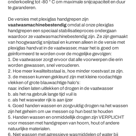
onderkoeling tot -80 ° C om maximale snijcapaciteit en duur
te garanderen.
De versies met plexiglas handgrepen zijn
vaatwasmachinebestendig
omdat al onze plexiglas
handgrepen een speciaal stabilisatieproces ondergaan
waardoor ze vaatwasmachinebestendig zijn. Ze zijn gemaakt
van hoogwaardig snijstaal en kunnen alleen in de versie met
plexiglas handvat in de vaatwasser, maar het is goed om
geïnformeerd te worden over de mogelijke gevolgen:
1. De vaatwasser zorgt ervoor dat alle voorwerpen die erin
worden gewassen, snel verouderen.
2. Hoe meer kwaliteitsstaal is, hoe minder roestvast ze zijn.
3. de messen kunnen gekleurd zijn met kleine roodachtige
vlekken of grote blauwachtige halo's:
naar. indien laten uitlekken of drogen in de vaatwasser
b. als het na gebruik lange tijd vuil is
c. als het waswater rijk is aan ijzer
4. Goed handen wassen en zorgvuldig drogen na het wassen
zijn het geheim om uw messen op hun best te houden
5. Handen wassen en onmiddellijk drogen zijn VERPLICHT
voor messen met handgrepen van hoorn, hout of andere
natuurlijke materialen.
6. Niet wassen met agressieve wasmiddelen of water bij