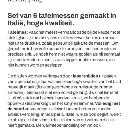
Set van 6 tafelmessen gemaakt in
Italië, hoge kwaliteit.
Tafelmes:
vaak het meest verwaarloosde bij de keuze moet
strikt glad zijn om het vlees niet te verzwakken en de smaak
niet uit te drukken, zoals gebeurt bij gekartelde messen. Om
gerechten in hun volle smaak te proeven, met een zoete en
precieze snit. Je hoeft hem niet weg te gooien als hij eenmaal
zijn snede verloren heeft, zoals bij gekartelde messen, die
niet kunnen worden geslepen.
De bladen worden verkregen door
lasersnijden
uit platen
van speciaal snijstaal wat een zeer hoge kwaliteit van het blad
mogelijk maakt (fijne en geordende korrelgrootte zonder
smeden). Gemaakt met een volledige tang, dwz het lemmet
is uit één stuk dat het hele handvat kruist, ze hebben de
oppervlakteafwerking van het satijnen lemmet.
Volledig met
de hand
vervaardigd in kleine hoeveelheden en zonder
arbeidsverdeling, in Scarperia, Italië, wie ze ook begint, werkt
ze af: op elk blad vindt u de initialen van de vakman die ze
heeft gemaakt. De warmtebehandeling omvat ook