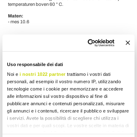
temperaturen boven 60 ° C.
Maten:
- mes 10.6
Informatie Aanvragen
Uso responsabile dei dati
De mening van de klanten
Noi e
i nostri 1022 partner
trattiamo i vostri dati
personali, ad esempio il vostro numero IP, utilizzando
tecnologie come i cookie per memorizzare e accedere
alle informazioni sul vostro dispositivo al fine di
U moet zich aanmelden om te worden in staat om
pubblicare annunci e contenuti personalizzati, misurare
te schrijven van uw mening.
gli annunci e i contenuti, ricercare il pubblico e sviluppare
i servizi. Avete la possibilità di scegliere chi utilizza i
vostri dati e per quali scopi. Le vostre scelte in materia di
privacy sono applicabili solo su questa proprietà digitale