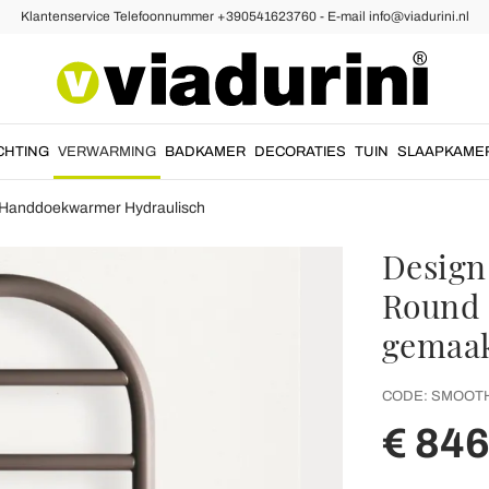
Klantenservice Telefoonnummer +390541623760 - E-mail info@viadurini.nl
CHTING
VERWARMING
BADKAMER
DECORATIES
TUIN
SLAAPKAME
Handdoekwarmer Hydraulisch
Design
Round B
gemaakt
CODE:
SMOOT
€ 846