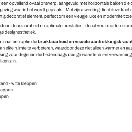
 een opvallend ovaal ontwerp, aangevuld met horizontale balken die d
eving waarin het wordt geplaatst. Met zijn afwerking dient deze kachel 
ig decoratief element, perfect om een vleugje luxe en moderniteit toe
deert duurzaamheid en optimale prestaties, ideaal voor moderne omge
e designesthetiek.
n naar een optie die
bruikbaarheid en visuele aantrekkingskrach
n elke ruimte te verbeteren, waardoor deze niet alleen warmer en gas
lossing voor degenen die hedendaags design waarderen en verwarmings
jken zijn.
nd - witte kleppen
kleppen
eppen