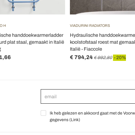
O H
VIADURINI RADIATORS
ische handdoekwarmerladder
Hydraulische handdoekwarmer
urd plat staal, gemaakt in Italië
koolstofstaal roest mat gemaak
g
Italië - Fiaccole
1,66
€ 794,24
€ 992,80
- 20%
Ik heb gelezen en akkoord gaat met de Voorw
gegevens (
Link
)