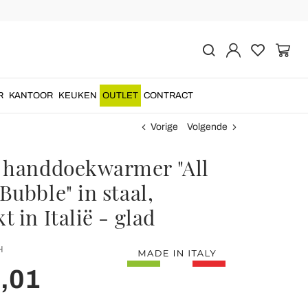
R
KANTOOR
KEUKEN
OUTLET
CONTRACT
Vorige
Volgende
 handdoekwarmer "All
ubble" in staal,
 in Italië - glad
H
,01