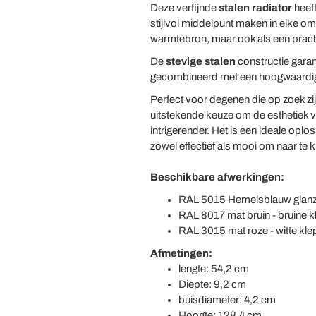
Deze verfijnde
stalen radiator
heeft
stijlvol middelpunt maken in elke omg
warmtebron, maar ook als een pracht
De
stevige stalen
constructie garan
gecombineerd met een hoogwaardig
Perfect voor degenen die op zoek zij
uitstekende keuze om de esthetiek va
intrigerender. Het is een ideale op
zowel effectief als mooi om naar te ki
Beschikbare afwerkingen:
RAL 5015 Hemelsblauw glanze
RAL 8017 mat bruin - bruine 
RAL 3015 mat roze - witte kl
Afmetingen:
lengte: 54,2 cm
Diepte: 9,2 cm
buisdiameter: 4,2 cm
Hoogte: 128,4 cm