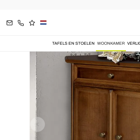
Homepage
WOONKAMER
Woonkamer sets
Ka
TAFELS EN STOELEN
WOONKAMER
VERLI