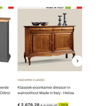
VIADURINI CLASSIC
VIADURINI CL
neerde
Klassiek woonkamer dressoir in
Houten dres
- Odino
walnoothout Made in Italy - Helisa
deuren Made 
€ 2.676,28
€ 1.098,1
€ 3.345,35
- 20%