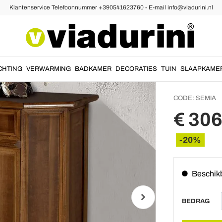
Klantenservice Telefoonnummer +390541623760 - E-mail info@viadurini.nl
sten en Dressoirs
Dressoi
interne
Semia
CHTING
VERWARMING
BADKAMER
DECORATIES
TUIN
SLAAPKAME
CODE:
SEMIA
€ 306
-20%
Beschik
BEDRAG