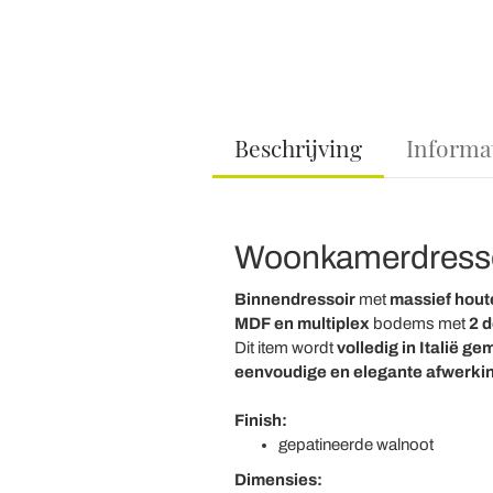
Beschrijving
Informa
Woonkamerdressoir
Binnendressoir
met
massief hout
MDF en multiplex
bodems
met
2 d
Dit item wordt
volledig in Italië g
eenvoudige en elegante afwerki
Finish:
gepatineerde walnoot
Dimensies: