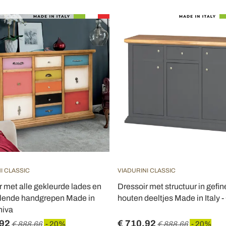
I CLASSIC
VIADURINI CLASSIC
r met alle gekleurde lades en
Dressoir met structuur in gefi
llende handgrepen Made in
houten deeltjes Made in Italy 
Shiva
,92
€ 710,92
€ 888,66
- 20%
€ 888,66
- 20%