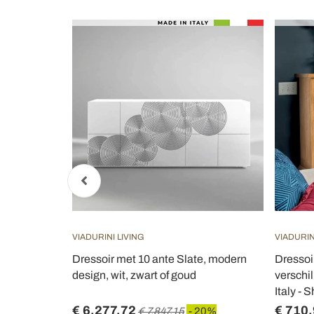
VIADURINI LIVING
VIADURIN
en en 3
Dressoir met 10 ante Slate, modern
Dressoi
r
design, wit, zwart of goud
verschi
Italy - 
€ 6.277,72
€ 710
 20%
€ 7.847,15
- 20%