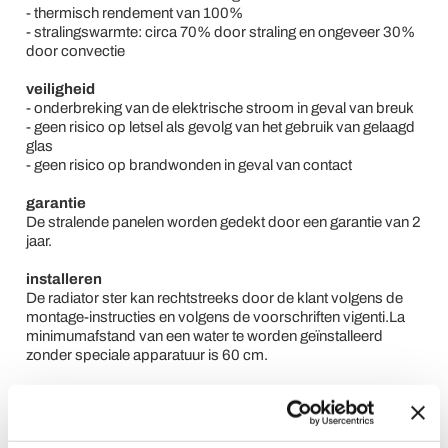
- thermisch rendement van 100%
- stralingswarmte: circa 70% door straling en ongeveer 30%
door convectie
veiligheid
- onderbreking van de elektrische stroom in geval van breuk
- geen risico op letsel als gevolg van het gebruik van gelaagd
glas
- geen risico op brandwonden in geval van contact
garantie
De stralende panelen worden gedekt door een garantie van 2
jaar.
installeren
De radiator ster kan rechtstreeks door de klant volgens de
montage-instructies en volgens de voorschriften vigenti.La
minimumafstand van een water te worden geïnstalleerd
zonder speciale apparatuur is 60 cm.
Italiaanse fabrikant
Alle producten in deze collectie zijn
gemaakt in
Italië.
De
glasproducten onderworpen aan een thermische