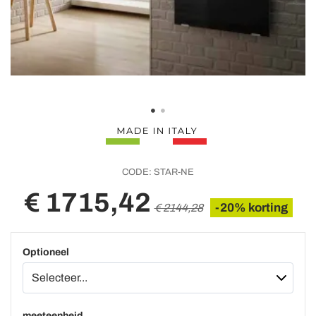
CODE:
STAR-NE
€ 1715,42
-20% korting
€ 2144,28
Optioneel
meeteenheid