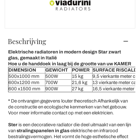
Beschrijving
Elektrische radiatoren in modern design Star zwart
glas, gemaakt in Italië
Hoe u de handdoek in laag bij de grootte van uw KAMER
DIMENSION
GEWICHT
POWER
SURFACE RISCALDA
500x1000 mm
500W
15 kg
9,5 vierkante meter ca
600x1200 mm
700W
21,6 kg
13 vierkante meter ca
600 x1500 mm
900W
27 kg
16,5 vierkante meter c
*
De ontvangen gegevens louter theoretisch Afhankelijk van
de constructie en ecologische kenmerken van het gebouw.
Voor meer informatie contact op met een elektricien.
Ster
is een decoratieve radiator die deel uitmaakt van een lijn
van
stralingspanelen
in glas
elektrische en infrarood
bestralingsvermogen. Het vormt de hoge esthetische effect