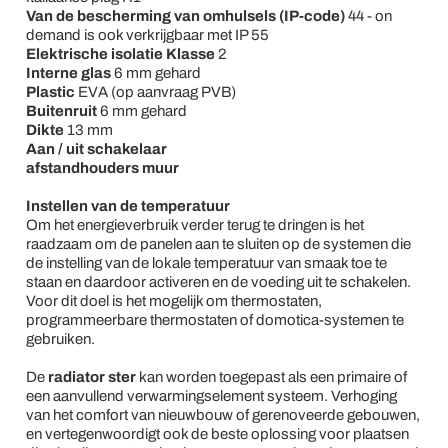
Van de bescherming van omhulsels (IP-code)
44 - on
demand is ook verkrijgbaar met IP 55
Elektrische isolatie Klasse
2
Interne
glas
6 mm gehard
Plastic
EVA (op aanvraag PVB)
Buitenruit
6 mm gehard
Dikte
13 mm
Aan / uit schakelaar
afstandhouders muur
Instellen van de temperatuur
Om het energieverbruik verder terug te dringen is het
raadzaam om de panelen aan te sluiten op de systemen die
de instelling van de lokale temperatuur van smaak toe te
staan ​​en daardoor activeren en de voeding uit te schakelen.
Voor dit doel is het mogelijk om thermostaten,
programmeerbare thermostaten of domotica-systemen te
gebruiken.
De
radiator ster
kan worden toegepast als een primaire of
een aanvullend verwarmingselement systeem. Verhoging
van het comfort van nieuwbouw of gerenoveerde gebouwen,
en vertegenwoordigt ook de beste oplossing voor plaatsen