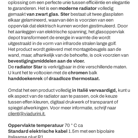
oplossing om een ​​perfecte unie tussen efficiëntie en elegantie
te garanderen. Het is een
moderne
radiator
volledig
gemaakt
van zwart glas.
Ster
bestaat uit twee glasplaten
elkaar gelamineerd, waarvan één is voorzien van een
oppervlak dat elektrisch kunnen worden gestimuleerd. Door
het aanleggen van elektrische spanning, het glasoppervlak
depot transformeert de energie in warmte die wordt
uitgestraald in de vorm van infrarode stralen lange golf.
Het product wordt geleverd met montagebeugels aan de
wand, maar, afhankelijk van de behoefte, is ook voorzien van
bevestigingsmiddelen aan de vloer.
De
radiator Star
is verkrijgbaar in drie verschillende maten.
U kunt het te voltooien met de
chromen
balk
handdoekenrek
of
draadloze thermostaat.
Omdat het een product volledig
in Italië vervaardigd,
kunt u
elk aspect van de radiator aan te passen, ook de keuze
tussen effen kleuren, digitaal drukwerk of transparant of
spiegel afwerkingen. Voor meer informatie, schrijf naar
clienti@viadurini.it.
Oppervlakte temperatuur
70 ° C ca
Standard elektrische
kabel
1.5m met een bipolaire
Italiaanse plug R1