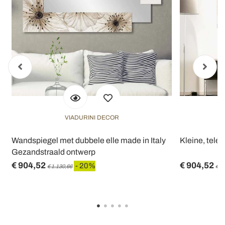
VIADURINI DECOR
Wandspiegel met dubbele elle made in Italy
Kleine, tele
Gezandstraald ontwerp
€ 904,52
€ 904,52
- 20%
€ 1.130,66
€ 1