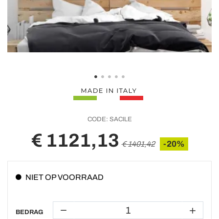
CODE:
SACILE
€ 1121,13
-20%
€ 1401,42
NIET OP VOORRAAD
BEDRAG