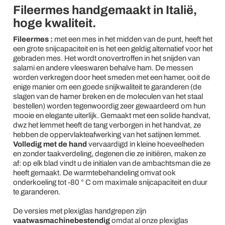
Fileermes handgemaakt in Italië,
hoge kwaliteit.
Fileermes
:
met een mes in het midden van de punt, heeft het
een grote snijcapaciteit en is het een geldig alternatief voor het
gebraden mes. Het wordt onovertroffen in het snijden van
salami en andere vleeswaren behalve ham. De messen
worden verkregen door heet smeden met een hamer, ooit de
enige manier om een goede snijkwaliteit te garanderen (de
slagen van de hamer breken en de moleculen van het staal
bestellen) worden tegenwoordig zeer gewaardeerd om hun
mooie en elegante uiterlijk. Gemaakt met een solide handvat,
dwz het lemmet heeft de tang verborgen in het handvat, ze
hebben de oppervlakteafwerking van het satijnen lemmet.
Volledig met de hand
vervaardigd in kleine hoeveelheden
en zonder taakverdeling, degenen die ze initiëren, maken ze
af: op elk blad vindt u de initialen van de ambachtsman die ze
heeft gemaakt. De warmtebehandeling omvat ook
onderkoeling tot -80 ° C om maximale snijcapaciteit en duur
te garanderen.
De versies met plexiglas handgrepen zijn
vaatwasmachinebestendig
omdat al onze plexiglas