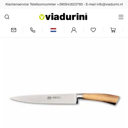
Klantenservice Telefoonnummer +390541623760 - E-mail info@viadurini.nl
Vorige
Volgende
Roestvrijstalen fileermes, Berti exclusief
voor Viadurini - Rodino