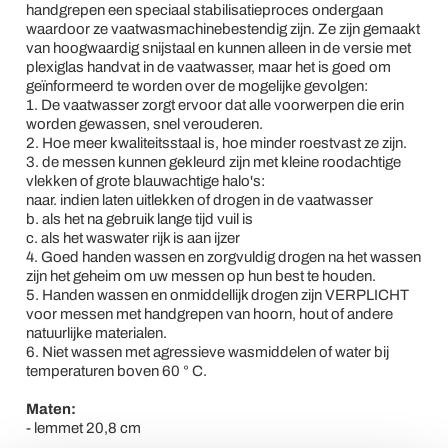
handgrepen een speciaal stabilisatieproces ondergaan
waardoor ze vaatwasmachinebestendig zijn. Ze zijn gemaakt
van hoogwaardig snijstaal en kunnen alleen in de versie met
plexiglas handvat in de vaatwasser, maar het is goed om
geïnformeerd te worden over de mogelijke gevolgen:
1. De vaatwasser zorgt ervoor dat alle voorwerpen die erin
worden gewassen, snel verouderen.
2. Hoe meer kwaliteitsstaal is, hoe minder roestvast ze zijn.
3. de messen kunnen gekleurd zijn met kleine roodachtige
vlekken of grote blauwachtige halo's:
naar. indien laten uitlekken of drogen in de vaatwasser
b. als het na gebruik lange tijd vuil is
c. als het waswater rijk is aan ijzer
4. Goed handen wassen en zorgvuldig drogen na het wassen
zijn het geheim om uw messen op hun best te houden.
5. Handen wassen en onmiddellijk drogen zijn VERPLICHT
voor messen met handgrepen van hoorn, hout of andere
natuurlijke materialen.
6. Niet wassen met agressieve wasmiddelen of water bij
temperaturen boven 60 ° C.
Maten:
- lemmet 20,8 cm