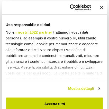
Informatie Aanvragen
Uso responsabile dei dati
Noi e
i nostri 1022 partner
trattiamo i vostri dati
De mening van de klanten
personali, ad esempio il vostro numero IP, utilizzando
tecnologie come i cookie per memorizzare e accedere
alle informazioni sul vostro dispositivo al fine di
pubblicare annunci e contenuti personalizzati, misurare
U moet zich aanmelden om te worden in staat om
gli annunci e i contenuti, ricercare il pubblico e sviluppare
te schrijven van uw mening.
i servizi. Avete la possibilità di scegliere chi utilizza i
vostri dati e per quali scopi. Le vostre scelte in materia di
privacy sono applicabili solo su questa proprietà digitale
in cui avete effettuato le vostre scelte. È possibile
Mostra dettagli
modificare o revocare il proprio consenso in qualsiasi
Voeg toe aan wens Lijst
momento dalla Dichiarazione sui cookie o facendo clic
Stuur uw mening over dit product
Print
sull'icona di attivazione della privacy.
Accetta tutti