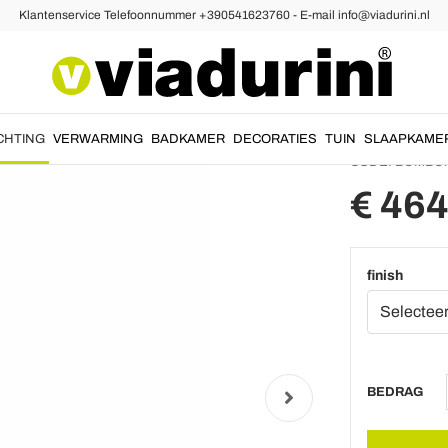
Klantenservice Telefoonnummer +390541623760 - E-mail info@viadurini.nl
rne Hanglampen
Ronde 
gemaak
CHTING
VERWARMING
BADKAMER
DECORATIES
TUIN
SLAAPKAME
CODE:
BUMBU
€ 464
finish
BEDRAG