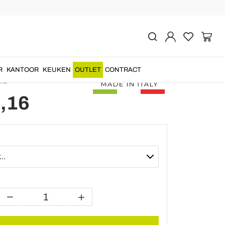
Vorige
Volgende
keramische hanglamp
t in Italië - Bumbum
R
KANTOOR
KEUKEN
OUTLET
CONTRACT
M1
,16