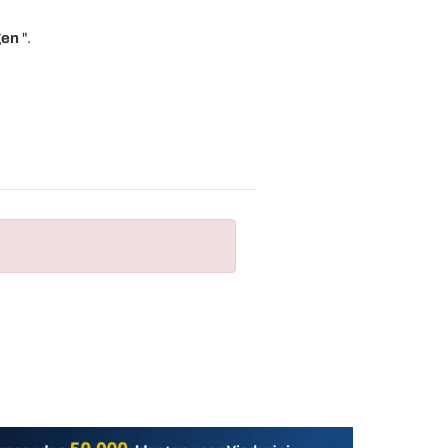
gen
".