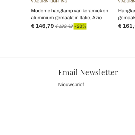
VIADURINI LIGHTING
VIADURIN
l en
Moderne hanglamp van keramiek en
Hanglam
aly - Clizia
aluminium gemaakt in Italië, Azië
gemaakt 
€ 146,79
€ 161
€ 183,48
- 20%
Email Newsletter
Nieuwsbrief