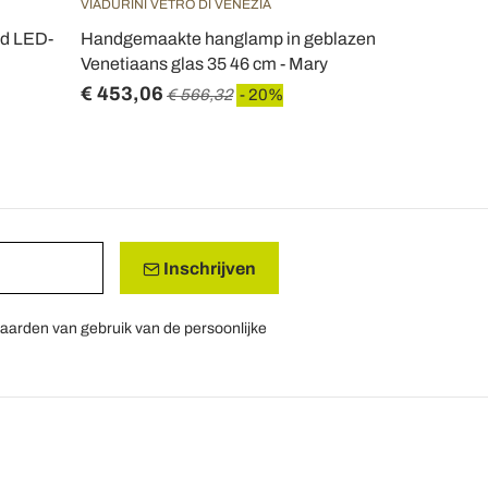
VIADURINI VETRO DI VENEZIA
VIADURINI LI
nd LED-
Handgemaakte hanglamp in geblazen
Design hang
Venetiaans glas 35 46 cm - Mary
transparant 
€ 453,06
€ 121,40
€ 566,32
- 20%
Inschrijven
aarden van gebruik van de persoonlijke