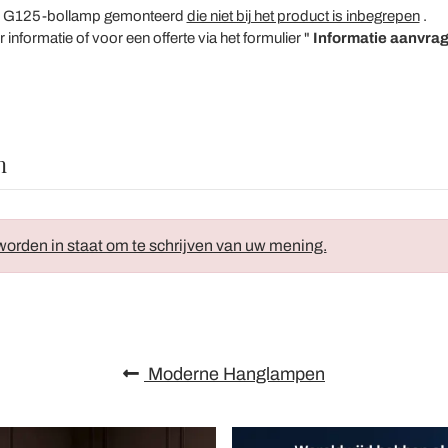
een G125-bollamp gemonteerd
die niet bij het product is inbegrepen
.
formatie of voor een offerte via het formulier "
Informatie aanvra
n
orden in staat om te schrijven van uw mening.
Moderne Hanglampen