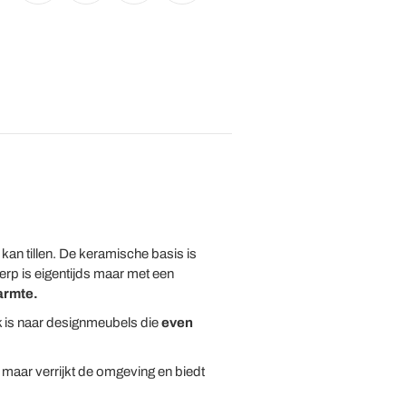
an tillen. De keramische basis is
rp is eigentijds maar met een
armte.
ek is naar designmeubels die
even
n maar verrijkt de omgeving en biedt