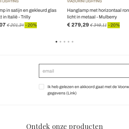
I LIGHTING
VIADURINI LIGHTING
p in satijn en gekleurd glas
Hanglamp met horizontaal ro
in Italië - Trilly
licht in metaal - Mulberry
,07
€ 279,29
€ 201,34
- 20%
€ 349,11
- 20%
Ik heb gelezen en akkoord gaat met de Voorw
gegevens (
Link
)
Ontdek onze producten