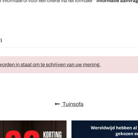
formatie of voor een offerte via het formulier "
Informatie aanvra
n
orden in staat om te schrijven van uw mening.
Tuinsofa