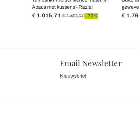
Abaca met kussens - Raziel
geweven
€ 1.015,71
€ 1.76
 30%
€ 1.451,01
- 30%
Email Newsletter
Nieuwsbrief