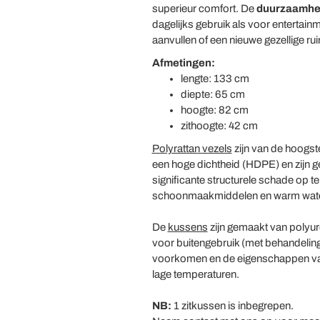
superieur comfort. De
duurzaamhe
dagelijks gebruik als voor entertain
aanvullen of een nieuwe gezellige rui
Afmetingen:
lengte: 133 cm
diepte: 65 cm
hoogte: 82 cm
zithoogte: 42 cm
Polyrattan vezels
zijn van de hoogst
een hoge dichtheid (HDPE) en zijn g
significante structurele schade op 
schoonmaakmiddelen en warm water 
De
kussens
zijn gemaakt van polyure
voor buitengebruik (met behandelin
voorkomen en de eigenschappen van 
lage temperaturen.
NB:
1 zitkussen is inbegrepen.