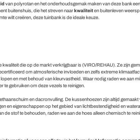
id
van polyrotan en het onderhoudsgemak maken van deze bank een 
ment buitenshuis, die het streven naar
kwaliteit
en buitenleven weerspie
mte wilt creëren, deze tuinbank is de ideale keuze.
e kwaliteit die op de markt verkrijgbaar is (VIRO/REHAU). Ze zijn ge
ecertificeerd om atmosferische invloeden en zelfs extreme klimaatfac
te lopen en met behoud van kleurvastheid. Waar nodig raden we aan m
te gebruiken om deze vezels te reinigen.
thaanschuim en dacronvulling. De kussenhoezen zijn altijd gemaakt va
gen en eigenschappen op het gebied van lichtbestendigheid en watera
de stof te behouden, raden we aan de hoes alleen chemisch te rein