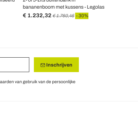
bananenboom met kussens - Legolas
rotan met k
€ 1.232,32
€ 1.753,7
€ 1.760,45
- 30%
Inschrijven
aarden van gebruik van de persoonlijke