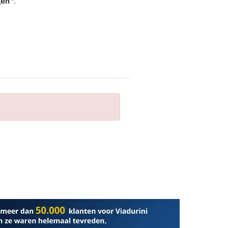
gen
".