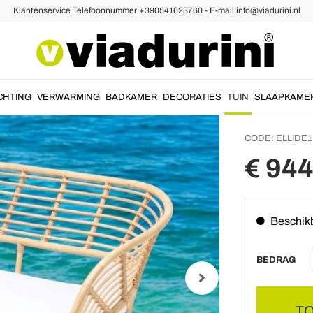
Klantenservice Telefoonnummer +390541623760 - E-mail info@viadurini.nl
Tuinba
polyro
Ellide
CHTING
VERWARMING
BADKAMER
DECORATIES
TUIN
SLAAPKAME
CODE:
ELLIDE1
€ 944
Beschik
BEDRAG
T