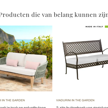
Producten die van belang kunnen zij
I IN THE GARDEN
VIADURINI IN THE GARDEN
ank in teak en polyethyleen
2-zits buitenbank van gegalva