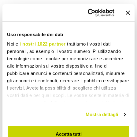
Vrijstaande Baden
Uso responsabile dei dati
Noi e
i nostri 1022 partner
trattiamo i vostri dati
personali, ad esempio il vostro numero IP, utilizzando
tecnologie come i cookie per memorizzare e accedere
alle informazioni sul vostro dispositivo al fine di
pubblicare annunci e contenuti personalizzati, misurare
gli annunci e i contenuti, ricercare il pubblico e sviluppare
i servizi. Avete la possibilità di scegliere chi utilizza i
vostri dati e per quali scopi. Le vostre scelte in materia di
privacy sono applicabili solo su questa proprietà digitale
in cui avete effettuato le vostre scelte. È possibile
Mostra dettagli
modificare o revocare il proprio consenso in qualsiasi
momento dalla Dichiarazione sui cookie o facendo clic
sull'icona di attivazione della privacy.
Accetta tutti