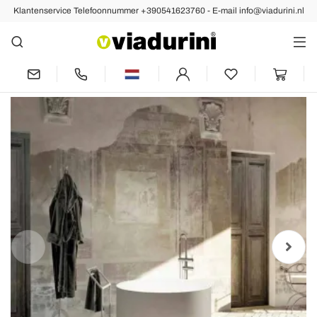
Klantenservice Telefoonnummer +390541623760 - E-mail info@viadurini.nl
Vorige
Volgende
Vrijstaand bad met ronde vorm gemaakt
in Cremona, Italië