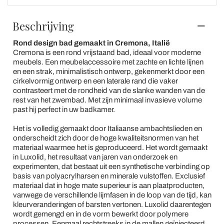
Beschrijving
Rond design bad gemaakt in Cremona, Italië
Cremona is een rond vrijstaand bad, ideaal voor moderne
meubels. Een meubelaccessoire met zachte en lichte lijnen
en een strak, minimalistisch ontwerp, gekenmerkt door een
cirkelvormig ontwerp en een laterale rand die vaker
contrasteert met de rondheid van de slanke wanden van de
rest van het zwembad. Met zijn minimaal invasieve volume
past hij perfect in uw badkamer.
Het is volledig gemaakt door Italiaanse ambachtslieden en
onderscheidt zich door de hoge kwaliteitsnormen van het
materiaal waarmee het is geproduceerd. Het wordt gemaakt
in Luxolid, het resultaat van jaren van onderzoek en
experimenten, dat bestaat uit een synthetische verbinding op
basis van polyacrylharsen en minerale vulstoffen. Exclusief
materiaal dat in hoge mate superieur is aan plaatproducten,
vanwege de verschillende lijmfasen in de loop van de tijd, kan
kleurveranderingen of barsten vertonen. Luxolid daarentegen
wordt gemengd en in de vorm bewerkt door polymere
processen. Eenmaal rechtstreeks in de mallen geïnjecteerd,