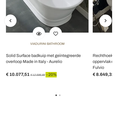
VIADURINI BATHROOM
Solid Surface badkuip met geïntegreerde
Rechthoekig
overloop Made in Italy - Aurelio
oppervlak en
Fulvio
€ 10.077,51
€ 8.649,32
- 20%
€ 12.596,89