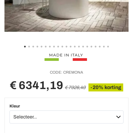
CODE:
CREMONA
€ 6341,19
-20% korting
€ 7926,49
Kleur