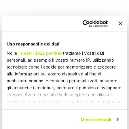
Voeg toe aan wens Lijst
Stuur uw mening over dit product
Print
Uso responsabile dei dati
Noi e
i nostri 1022 partner
trattiamo i vostri dati
personali, ad esempio il vostro numero IP, utilizzando
tecnologie come i cookie per memorizzare e accedere
alle informazioni sul vostro dispositivo al fine di
Klassieke Kroonluchters
pubblicare annunci e contenuti personalizzati, misurare
gli annunci e i contenuti, ricercare il pubblico e sviluppare
i servizi. Avete la possibilità di scegliere chi utilizza i
vostri dati e per quali scopi. Le vostre scelte in materia di
privacy sono applicabili solo su questa proprietà digitale
in cui avete effettuato le vostre scelte. È possibile
Mostra dettagli
modificare o revocare il proprio consenso in qualsiasi
momento dalla Dichiarazione sui cookie o facendo clic