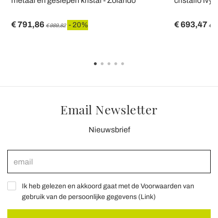
metaal en geslepen kristal - Zolando
cristallo Ivy,
€ 791,86
€ 693,47
- 20%
€ 989,82
€ 8
Email Newsletter
Nieuwsbrief
Ik heb gelezen en akkoord gaat met de Voorwaarden van
gebruik van de persoonlijke gegevens (
Link
)