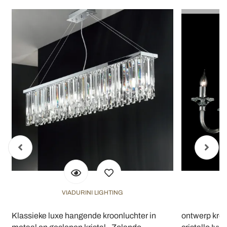
VIADURINI LIGHTING
Klassieke luxe hangende kroonluchter in
ontwerp kroo