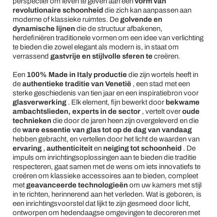
perspectief om leven te geven aan een
vorm van
revolutionaire schoonheid
die zich kan aanpassen aan
moderne of klassieke ruimtes. De
golvende en
dynamische lijnen
die de structuur afbakenen,
herdefiniëren traditionele vormen om een idee van verlichting
te bieden die zowel elegant als modern is, in staat om
verrassend
gastvrije en stijlvolle sferen te
creëren.
Een
100% Made in Italy productie
die zijn wortels heeft in
de
authentieke traditie van Venetië
, een stad met een
sterke geschiedenis van tien jaar en een inspiratiebron voor
glasverwerking
. Elk element, fijn bewerkt door
bekwame
ambachtslieden, experts in de sector
, vertelt over
oude
technieken
die door de jaren heen zijn overgeleverd en die
de
ware essentie van glas tot op de dag van vandaag
hebben gebracht, en vertellen door het licht de waarden van
ervaring
,
authenticiteit
en
neiging tot schoonheid
. De
impuls om inrichtingsoplossingen aan te bieden die traditie
respecteren, gaat samen met de wens om iets innovatiefs te
creëren om klassieke accessoires aan te bieden, compleet
met
geavanceerde technologieën
om uw kamers met stijl
in te richten, herinnerend aan het verleden. Wat is geboren, is
een inrichtingsvoorstel dat lijkt te zijn gesmeed door licht,
ontworpen om hedendaagse omgevingen te decoreren met