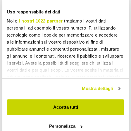
Kasten en Dressoirs
Uso responsabile dei dati
Noi e
i nostri 1022 partner
trattiamo i vostri dati
personali, ad esempio il vostro numero IP, utilizzando
tecnologie come i cookie per memorizzare e accedere
alle informazioni sul vostro dispositivo al fine di
pubblicare annunci e contenuti personalizzati, misurare
gli annunci e i contenuti, ricercare il pubblico e sviluppare
i servizi. Avete la possibilità di scegliere chi utilizza i
vostri dati e per quali scopi. Le vostre scelte in materia di
privacy sono applicabili solo su questa proprietà digitale
in cui avete effettuato le vostre scelte. È possibile
Mostra dettagli
modificare o revocare il proprio consenso in qualsiasi
momento dalla Dichiarazione sui cookie o facendo clic
sull'icona di attivazione della privacy.
Accetta tutti
Con il tuo consenso, vorremmo anche:
Personalizza
raccogliere informazioni sulla tua posizione