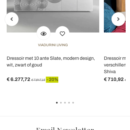
VIADURINI LIVING
Dressoir met 10 ante Slate, modern design,
Dressoir met
wit, zwart of goud
verschillend
Shiva
€ 6.277,72
€ 710,92
- 20%
€ 7.847,15
€ 8
Email Newsletter