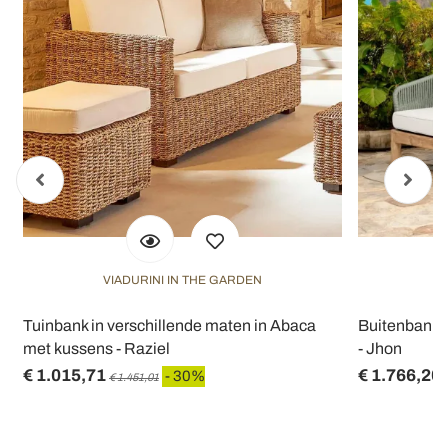
VIADURINI IN THE GARDEN
V
Tuinbank in verschillende maten in Abaca
Buitenbank i
met kussens - Raziel
- Jhon
€ 1.015,71
€ 1.766,20
- 30%
€ 1.451,01