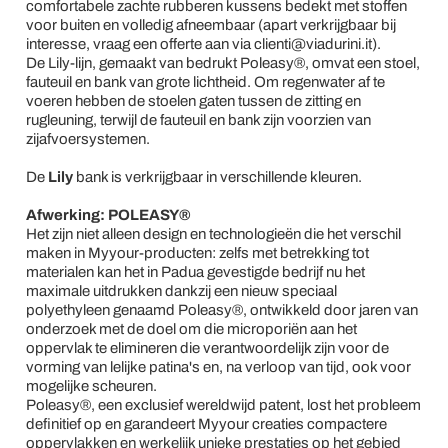
comfortabele zachte rubberen kussens bedekt met stoffen
voor buiten en volledig afneembaar (apart verkrijgbaar bij
interesse, vraag een offerte aan via clienti@viadurini.it).
De Lily-lijn, gemaakt van bedrukt Poleasy®, omvat een stoel,
fauteuil en bank van grote lichtheid. Om regenwater af te
voeren hebben de stoelen gaten tussen de zitting en
rugleuning, terwijl de fauteuil en bank zijn voorzien van
zijafvoersystemen.
De
Lily
bank is verkrijgbaar in verschillende kleuren.
Afwerking: POLEASY®
Het zijn niet alleen design en technologieën die het verschil
maken in Myyour-producten: zelfs met betrekking tot
materialen kan het in Padua gevestigde bedrijf nu het
maximale uitdrukken dankzij een nieuw speciaal
polyethyleen genaamd Poleasy®, ontwikkeld door jaren van
onderzoek met de doel om die microporiën aan het
oppervlak te elimineren die verantwoordelijk zijn voor de
vorming van lelijke patina's en, na verloop van tijd, ook voor
mogelijke scheuren.
Poleasy®, een exclusief wereldwijd patent, lost het probleem
definitief op en garandeert Myyour creaties compactere
oppervlakken en werkelijk unieke prestaties op het gebied