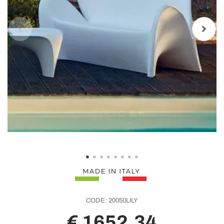
CODE:
20050LILY
€ 1652,34