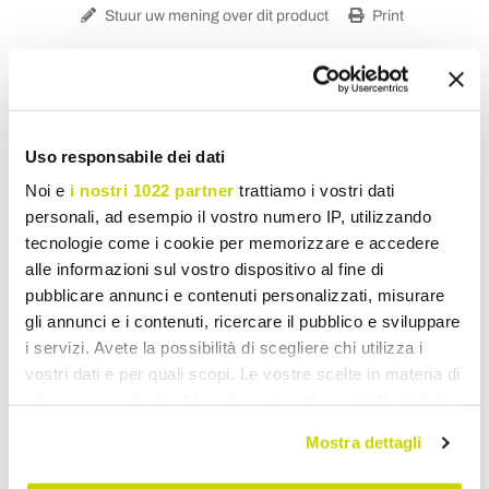
Stuur uw mening over dit product
Print
Uso responsabile dei dati
Tuinsofa
Noi e
i nostri 1022 partner
trattiamo i vostri dati
personali, ad esempio il vostro numero IP, utilizzando
tecnologie come i cookie per memorizzare e accedere
alle informazioni sul vostro dispositivo al fine di
pubblicare annunci e contenuti personalizzati, misurare
gli annunci e i contenuti, ricercare il pubblico e sviluppare
i servizi. Avete la possibilità di scegliere chi utilizza i
vostri dati e per quali scopi. Le vostre scelte in materia di
privacy sono applicabili solo su questa proprietà digitale
in cui avete effettuato le vostre scelte. È possibile
Mostra dettagli
modificare o revocare il proprio consenso in qualsiasi
momento dalla Dichiarazione sui cookie o facendo clic